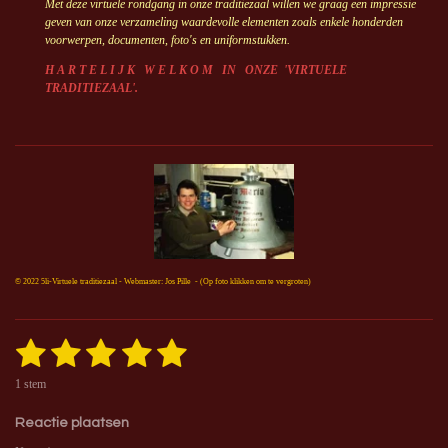
Met deze virtuele rondgang in onze traditiezaal willen we graag een impressie
geven van onze verzameling waardevolle elementen zoals enkele honderden
voorwerpen, documenten, foto's en uniformstukken.
H A R T E L I J K W E L K O M IN ONZE 'VIRTUELE
TRADITIEZAAL'.
© 2022 5li-Virtuele traditiezaal - Webmaster: Jos Pille - (Op foto klikken om te vergroten)
1
2
3
4
5
S
R
t
a
s
s
s
s
s
e
t
1 stem
m
i
m
t
t
t
t
t
n
e
Reactie plaatsen
n
g