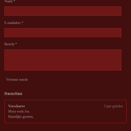
e
e
e
e
e
Naam *
:
r
r
r
r
r
5
s
r
r
r
r
t
E-mailadres *
e
e
e
e
e
r
r
n
n
n
n
e
n
Bericht *
Verstuur reactie
Reacties
Verschaeve
3 jaar geleden
Mooi werk Jos.
Hartelijke groeten,