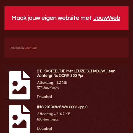
Maak jouw eigen website met
JouwWeb
Powered by
JouwWeb
2 E KASTEELTJE Met LEUZE SCHADUW Geen
Achtergr Na CORR 300 Ppi
Afbeelding – 1,2 MB
578 downloads
Download
IMG 20190826 WA 0002 Jpg 0
Afbeelding – 316,7 KB
603 downloads
Download