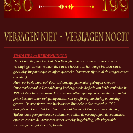
TRADITIES en HERDENKINGEN
Het 5 Linie Regiment en Bataljon Bevrijding hebben rijke tradities en onze
verenigingen streven ernaar deze in ere houden. In hun lange bestaan zijn er
geweldige inspanningen en offers gebracht.
Daarvoor zijn we al de oudgedienden
erkentelijk.
Hun voorbeeld moet ook door toekomstige generaties gedragen worden.
Onze traditiezaal in Leopoldsburg herbergt sinds de fusie van beide eenheden in
1992 al deze herinneringen.
U kan er niet alleen getuigenissen vinden van in het
prille bestaan maar ook getuigenissen van opoffering, heldhaftig en moedig
gedrag.
De traditiezaal van het kwartier Rumbeke in Soest werd in 1992
overgebracht naar het kwartier Luitenant Generaal Piron in Leopoldsburg.
Tijdens onze georganiseerde activiteiten, stellen de verenigingen, de traditiezaal
open en kunnen de bezoekers onder kundige begeleiding, alle uitgestalde
voorwerpen en foto's rustig bekijken.